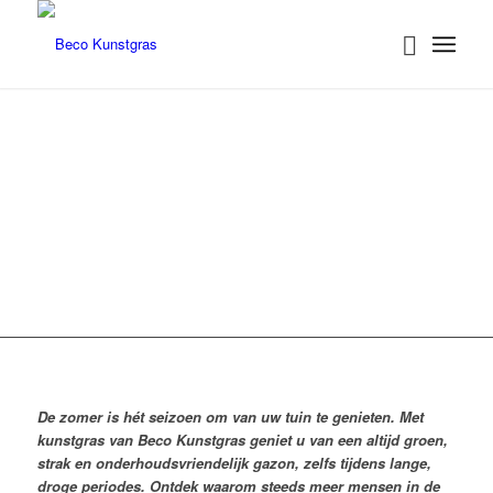
DE VOORDELEN VAN
KUNSTGRAS IN DE ZOMER
Altijd een prachtig groen gazon
De zomer is hét seizoen om van uw tuin te genieten. Met
kunstgras van Beco Kunstgras geniet u van een altijd groen,
strak en onderhoudsvriendelijk gazon, zelfs tijdens lange,
droge periodes. Ontdek waarom steeds meer mensen in de