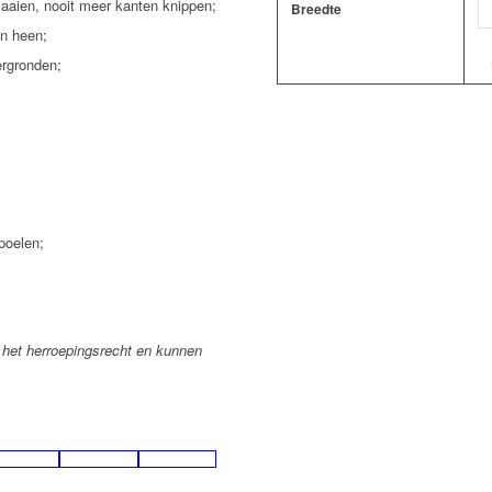
aaien, nooit meer kanten knippen;
Breedte
en heen;
m
ergronden;
poelen;
 het herroepingsrecht en kunnen