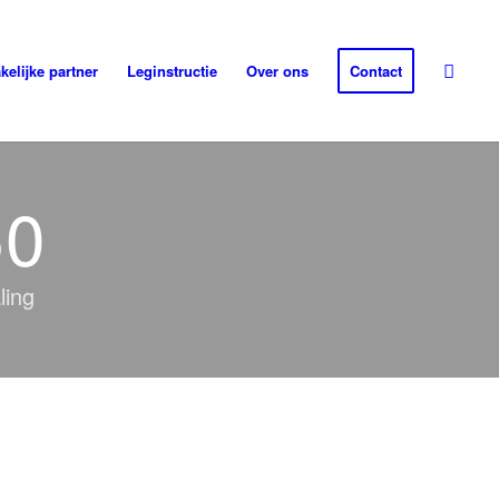
kelijke partner
Leginstructie
Over ons
Contact
50
ling