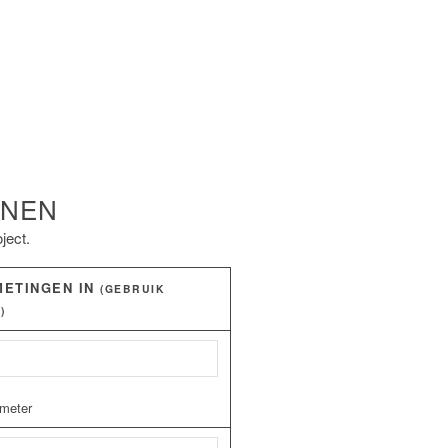
ENEN
ject.
METINGEN IN
(GEBRUIK
)
eter