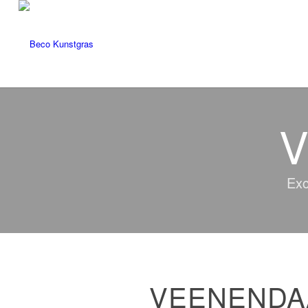
V
Exc
VEENENDA