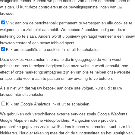
veiligheidsredenen kunnen we geen cookies van andere domeinen tonen of
wijzigen. U kunt deze controleren in de beveiligingsinstellingen van uw
browser.
Vink aan om de berichtenbalk permanent te verbergen en alle cookies te
weigeren als u zich niet aanmeldt. We hebben 2 cookies nodig om deze
instelling op te slaan. Anders wordt u opnieuw gevraagd wanneer u een nieuw
browservenster of een nieuw tabblad opent.
Klik om essentiële site cookies in- of uit te schakelen.
Deze cookies verzamelen informatie die in geaggregeerde vorm wordt
gebruikt om ons te helpen begrijpen hoe onze website wordt gebruikt, hoe
effectief onze marketingcampagnes zijn en om ons te helpen onze website
en applicatie voor u aan te passen om uw ervaring te verbeteren.
Als u niet wilt dat wij uw bezoek aan onze site volgen, kunt u dit in uw
browser hier uitschakelen:
Klik om Google Analytics in- of uit te schakelen.
We gebruiken ook verschillende externe services zoals Google Webfonts,
Google Maps en externe videoproviders. Aangezien deze providers
persoonlijke gegevens zoals uw IP-adres kunnen verzamelen, kunt u ze hier
blokkeren. Houd er rekening mee dat dit de functionaliteit en het uiterlijk van