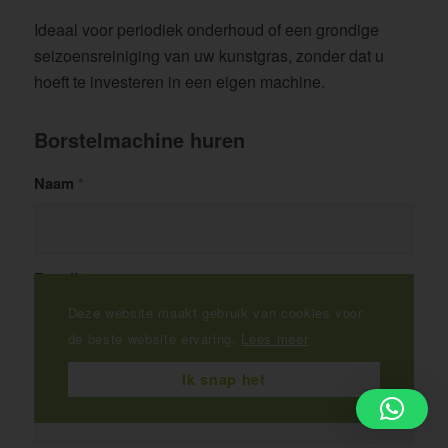
Ideaal voor periodiek onderhoud of een grondige
seizoensreiniging van uw kunstgras, zonder dat u
hoeft te investeren in een eigen machine.
Borstelmachine huren
Naam
*
E-mail
*
Deze website maakt gebruik van cookies voor
de beste website ervaring.
Lees meer
Telefoonnummer
*
Ik snap het