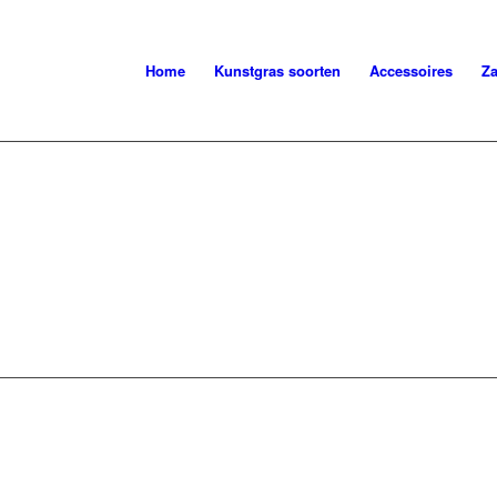
Home
Kunstgras soorten
Accessoires
Za
RIJSET (SET 
Voor uw elektrische borstelmachine